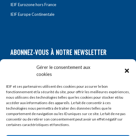
IEIF Eurozone hors France
IEIF Europe Continentale
ABONNEZ-VOUS À NOTRE NEWSLETTER
Nom
*
Gérer le consentement aux
cookies
Prénom
*
IEIF et ses partenaires utilisent des cookies pour assurer le bon
fonctionnement et la sécurité du site, pour offrir les meilleures expériences,
nous utilisons des technologies telles que les cookies pour stocker et/ou
accéder aux informations des appareils. Le fait de consentir à ces
E-mail
*
technologies nous permettra de traiter des données telles que le
comportement de navigation ou les ID uniques sur ce site. Le fait de ne pas
consentir ou de retirer son consentement peut avoir un effet négatif sur
certaines caractéristiques et fonctions.