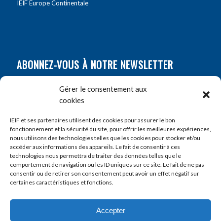
IEIF Europe Continentale
ABONNEZ-VOUS À NOTRE NEWSLETTER
Nom
*
Gérer le consentement aux
cookies
Prénom
*
IEIF et ses partenaires utilisent des cookies pour assurer le bon
fonctionnement et la sécurité du site, pour offrir les meilleures expériences,
nous utilisons des technologies telles que les cookies pour stocker et/ou
accéder aux informations des appareils. Le fait de consentir à ces
E-mail
*
technologies nous permettra de traiter des données telles que le
comportement de navigation ou les ID uniques sur ce site. Le fait de ne pas
consentir ou de retirer son consentement peut avoir un effet négatif sur
certaines caractéristiques et fonctions.
Accepter