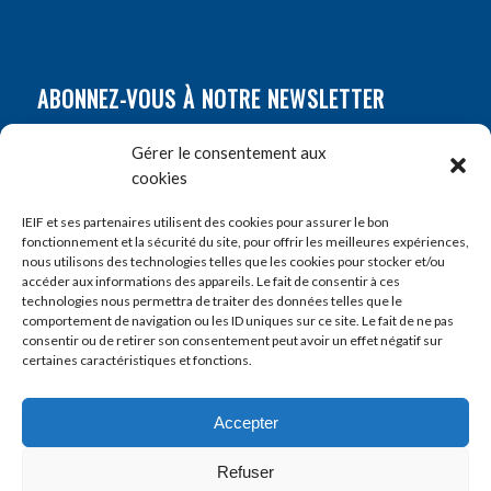
ABONNEZ-VOUS À NOTRE NEWSLETTER
Nom
*
Gérer le consentement aux
cookies
Prénom
*
IEIF et ses partenaires utilisent des cookies pour assurer le bon
fonctionnement et la sécurité du site, pour offrir les meilleures expériences,
nous utilisons des technologies telles que les cookies pour stocker et/ou
accéder aux informations des appareils. Le fait de consentir à ces
E-mail
*
technologies nous permettra de traiter des données telles que le
comportement de navigation ou les ID uniques sur ce site. Le fait de ne pas
consentir ou de retirer son consentement peut avoir un effet négatif sur
certaines caractéristiques et fonctions.
Accepter
Refuser