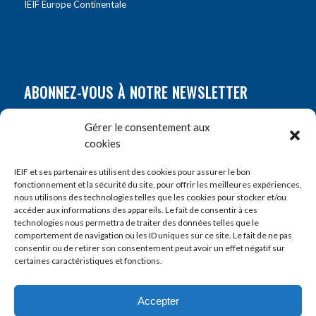
IEIF Europe Continentale
ABONNEZ-VOUS À NOTRE NEWSLETTER
Nom
*
Gérer le consentement aux
cookies
Prénom
*
IEIF et ses partenaires utilisent des cookies pour assurer le bon
fonctionnement et la sécurité du site, pour offrir les meilleures expériences,
nous utilisons des technologies telles que les cookies pour stocker et/ou
accéder aux informations des appareils. Le fait de consentir à ces
E-mail
*
technologies nous permettra de traiter des données telles que le
comportement de navigation ou les ID uniques sur ce site. Le fait de ne pas
consentir ou de retirer son consentement peut avoir un effet négatif sur
certaines caractéristiques et fonctions.
Accepter