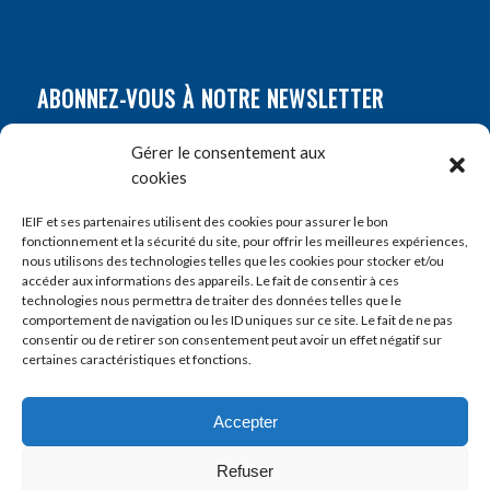
ABONNEZ-VOUS À NOTRE NEWSLETTER
Nom
*
Gérer le consentement aux
cookies
Prénom
*
IEIF et ses partenaires utilisent des cookies pour assurer le bon
fonctionnement et la sécurité du site, pour offrir les meilleures expériences,
nous utilisons des technologies telles que les cookies pour stocker et/ou
accéder aux informations des appareils. Le fait de consentir à ces
E-mail
*
technologies nous permettra de traiter des données telles que le
comportement de navigation ou les ID uniques sur ce site. Le fait de ne pas
consentir ou de retirer son consentement peut avoir un effet négatif sur
certaines caractéristiques et fonctions.
Accepter
Refuser