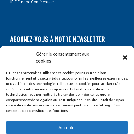
IEIF Europe Continentale
ABONNEZ-VOUS À NOTRE NEWSLETTER
Nom
*
Gérer le consentement aux
cookies
Prénom
*
IEIF et ses partenaires utilisent des cookies pour assurer le bon
fonctionnement et la sécurité du site, pour offrir les meilleures expériences,
nous utilisons des technologies telles que les cookies pour stocker et/ou
accéder aux informations des appareils. Le fait de consentir à ces
E-mail
*
technologies nous permettra de traiter des données telles que le
comportement de navigation ou les ID uniques sur ce site. Le fait de ne pas
consentir ou de retirer son consentement peut avoir un effet négatif sur
certaines caractéristiques et fonctions.
Accepter