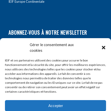
IEIF Europe Continentale
ABONNEZ-VOUS À NOTRE NEWSLETTER
Nom
*
Gérer le consentement aux
cookies
Prénom
*
IEIF et ses partenaires utilisent des cookies pour assurer le bon
fonctionnement et la sécurité du site, pour offrir les meilleures expériences,
nous utilisons des technologies telles que les cookies pour stocker et/ou
accéder aux informations des appareils. Le fait de consentir à ces
E-mail
*
technologies nous permettra de traiter des données telles que le
comportement de navigation ou les ID uniques sur ce site. Le fait de ne pas
consentir ou de retirer son consentement peut avoir un effet négatif sur
certaines caractéristiques et fonctions.
Accepter