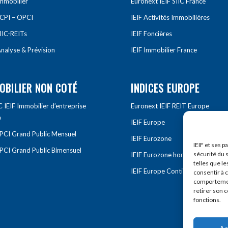
Immobilier
Euronext IEIF SIIC France
SCPI – OPCI
IEIF Activités Immobilières
IIC-REITs
IEIF Foncières
nalyse & Prévision
IEIF Immobilier France
OBILIER NON COTÉ
INDICES EUROPE
IEIF Immobilier d’entreprise
Euronext IEIF REIT Europe
e
IEIF Europe
OPCI Grand Public Mensuel
IEIF Eurozone
IEIF et ses p
OPCI Grand Public Bimensuel
sécurité du s
IEIF Eurozone hors France
telles que le
IEIF Europe Continentale
consentir à 
comportement
retirer son 
fonctions.