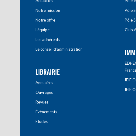
Actualités
Pôle 
Notre mission
Pôle 
Notre offre
Pôle S
L’équipe
Club A
Les adhérents
Le conseil d’administration
IMM
EDHEC 
LIBRAIRIE
Franc
IEIF 
Annuaires
IEIF 
Ouvrages
Revues
Évènements
Etudes