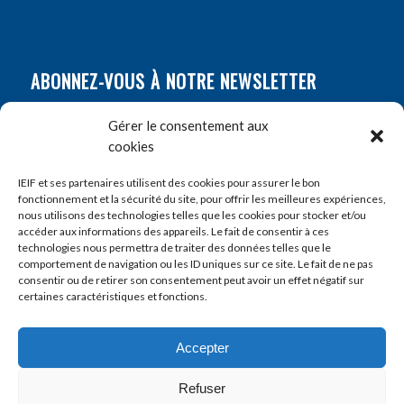
ABONNEZ-VOUS À NOTRE NEWSLETTER
Nom
*
Gérer le consentement aux
cookies
Prénom
*
IEIF et ses partenaires utilisent des cookies pour assurer le bon
fonctionnement et la sécurité du site, pour offrir les meilleures expériences,
nous utilisons des technologies telles que les cookies pour stocker et/ou
accéder aux informations des appareils. Le fait de consentir à ces
E-mail
*
technologies nous permettra de traiter des données telles que le
comportement de navigation ou les ID uniques sur ce site. Le fait de ne pas
consentir ou de retirer son consentement peut avoir un effet négatif sur
certaines caractéristiques et fonctions.
Accepter
Refuser