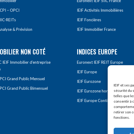
Immobilier
Euronext IEIF SIIC France
SCPI – OPCI
IEIF Activités Immobilières
IIC-REITs
IEIF Foncières
nalyse & Prévision
IEIF Immobilier France
OBILIER NON COTÉ
INDICES EUROPE
IEIF Immobilier d’entreprise
Euronext IEIF REIT Europe
e
IEIF Europe
OPCI Grand Public Mensuel
IEIF Eurozone
IEIF et ses p
OPCI Grand Public Bimensuel
sécurité du s
IEIF Eurozone hors France
telles que le
IEIF Europe Continentale
consentir à 
comportement
retirer son 
fonctions.