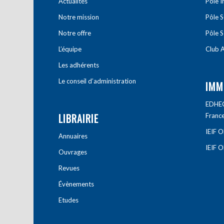
Actualités
Pôle 
Notre mission
Pôle 
Notre offre
Pôle S
L’équipe
Club A
Les adhérents
Le conseil d’administration
IMM
EDHEC 
LIBRAIRIE
Franc
IEIF 
Annuaires
IEIF 
Ouvrages
Revues
Évènements
Etudes