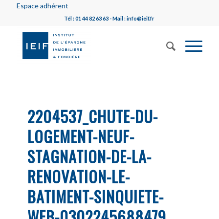
Espace adhérent
Tél : 01 44 82 63 63 - Mail : info@ieif.fr
2204537_CHUTE-DU-
LOGEMENT-NEUF-
STAGNATION-DE-LA-
RENOVATION-LE-
BATIMENT-SINQUIETE-
WEB-0302245688479