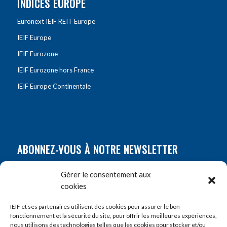
INDICES EUROPE
Euronext IEIF REIT Europe
IEIF Europe
IEIF Eurozone
IEIF Eurozone hors France
IEIF Europe Continentale
ABONNEZ-VOUS À NOTRE NEWSLETTER
Nom
*
Gérer le consentement aux
cookies
Prénom
*
IEIF et ses partenaires utilisent des cookies pour assurer le bon
fonctionnement et la sécurité du site, pour offrir les meilleures expériences,
nous utilisons des technologies telles que les cookies pour stocker et/ou