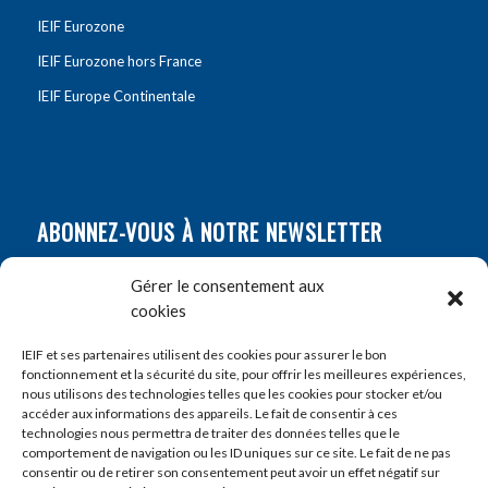
IEIF Eurozone
IEIF Eurozone hors France
IEIF Europe Continentale
ABONNEZ-VOUS À NOTRE NEWSLETTER
Nom
*
Gérer le consentement aux
cookies
Prénom
*
IEIF et ses partenaires utilisent des cookies pour assurer le bon
fonctionnement et la sécurité du site, pour offrir les meilleures expériences,
nous utilisons des technologies telles que les cookies pour stocker et/ou
accéder aux informations des appareils. Le fait de consentir à ces
E-mail
*
technologies nous permettra de traiter des données telles que le
comportement de navigation ou les ID uniques sur ce site. Le fait de ne pas
consentir ou de retirer son consentement peut avoir un effet négatif sur