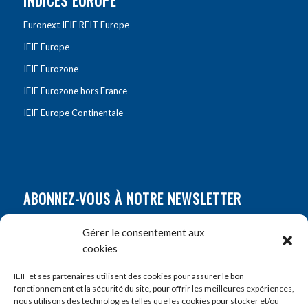
INDICES EUROPE
Euronext IEIF REIT Europe
IEIF Europe
IEIF Eurozone
IEIF Eurozone hors France
IEIF Europe Continentale
ABONNEZ-VOUS À NOTRE NEWSLETTER
Nom
*
Gérer le consentement aux
cookies
Prénom
*
IEIF et ses partenaires utilisent des cookies pour assurer le bon
fonctionnement et la sécurité du site, pour offrir les meilleures expériences,
nous utilisons des technologies telles que les cookies pour stocker et/ou