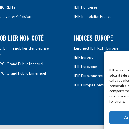
IIC-REITs
IEIF Foncières
nalyse & Prévision
IEIF Immobilier France
OBILIER NON COTÉ
INDICES EUROPE
IEIF Immobilier d’entreprise
Euronext IEIF REIT Europe
e
IEIF Europe
OPCI Grand Public Mensuel
IEIF Eurozone
IEIF et ses p
OPCI Grand Public Bimensuel
sécurité du s
IEIF Eurozone hors France
telles que le
IEIF Europe Continentale
consentir à 
comportement
retirer son 
fonctions.
Ac