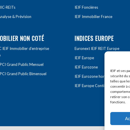
IIC-REITs
IEIF Foncières
nalyse & Prévision
IEIF Immobilier France
OBILIER NON COTÉ
INDICES EUROPE
IEIF Immobilier d’entreprise
Euronext IEIF REIT Europe
e
IEIF Europe
OPCI Grand Public Mensuel
IEIF Eurozone
IEIF et ses p
OPCI Grand Public Bimensuel
sécurité du s
IEIF Eurozone hors France
telles que le
IEIF Europe Continentale
consentir à 
comportement
retirer son 
fonctions.
Ac