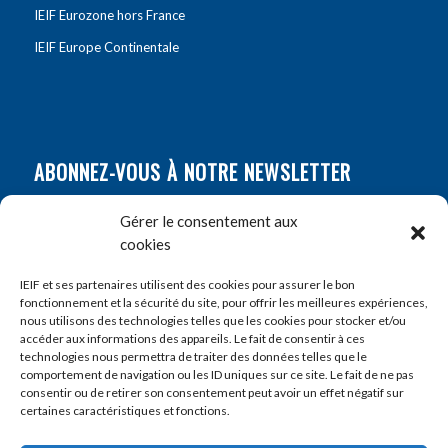
IEIF Eurozone hors France
IEIF Europe Continentale
ABONNEZ-VOUS À NOTRE NEWSLETTER
Nom
*
Gérer le consentement aux
cookies
Prénom
*
IEIF et ses partenaires utilisent des cookies pour assurer le bon
fonctionnement et la sécurité du site, pour offrir les meilleures expériences,
nous utilisons des technologies telles que les cookies pour stocker et/ou
accéder aux informations des appareils. Le fait de consentir à ces
E-mail
*
technologies nous permettra de traiter des données telles que le
comportement de navigation ou les ID uniques sur ce site. Le fait de ne pas
consentir ou de retirer son consentement peut avoir un effet négatif sur
certaines caractéristiques et fonctions.