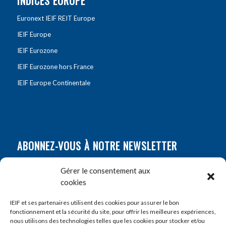
INDICES EUROPE
Euronext IEIF REIT Europe
IEIF Europe
IEIF Eurozone
IEIF Eurozone hors France
IEIF Europe Continentale
ABONNEZ-VOUS À NOTRE NEWSLETTER
Nom
*
Gérer le consentement aux
cookies
Prénom
*
IEIF et ses partenaires utilisent des cookies pour assurer le bon
fonctionnement et la sécurité du site, pour offrir les meilleures expériences,
nous utilisons des technologies telles que les cookies pour stocker et/ou