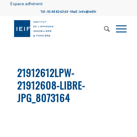
Espace adhérent
Tél : 01 44 82 63 63 - Mail : info@ieif.fr
21912612LPW-
21912608-LIBRE-
JPG_8073164