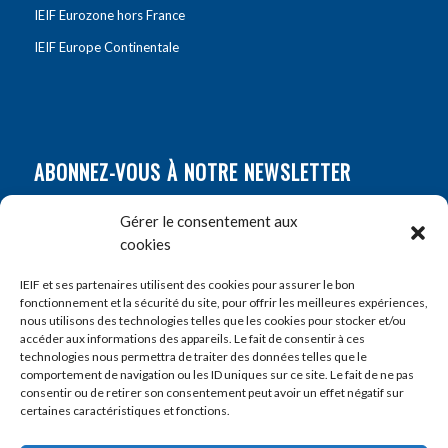
IEIF Eurozone hors France
IEIF Europe Continentale
ABONNEZ-VOUS À NOTRE NEWSLETTER
Nom
*
Gérer le consentement aux
cookies
Prénom
*
IEIF et ses partenaires utilisent des cookies pour assurer le bon
fonctionnement et la sécurité du site, pour offrir les meilleures expériences,
nous utilisons des technologies telles que les cookies pour stocker et/ou
accéder aux informations des appareils. Le fait de consentir à ces
E-mail
*
technologies nous permettra de traiter des données telles que le
comportement de navigation ou les ID uniques sur ce site. Le fait de ne pas
consentir ou de retirer son consentement peut avoir un effet négatif sur
certaines caractéristiques et fonctions.