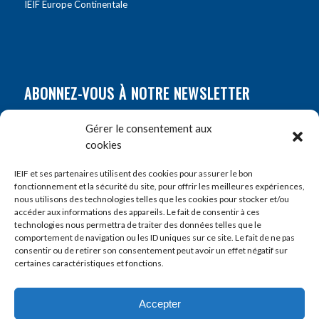
IEIF Europe Continentale
ABONNEZ-VOUS À NOTRE NEWSLETTER
Nom
*
Gérer le consentement aux
cookies
Prénom
*
IEIF et ses partenaires utilisent des cookies pour assurer le bon
fonctionnement et la sécurité du site, pour offrir les meilleures expériences,
nous utilisons des technologies telles que les cookies pour stocker et/ou
accéder aux informations des appareils. Le fait de consentir à ces
E-mail
*
technologies nous permettra de traiter des données telles que le
comportement de navigation ou les ID uniques sur ce site. Le fait de ne pas
consentir ou de retirer son consentement peut avoir un effet négatif sur
certaines caractéristiques et fonctions.
Accepter