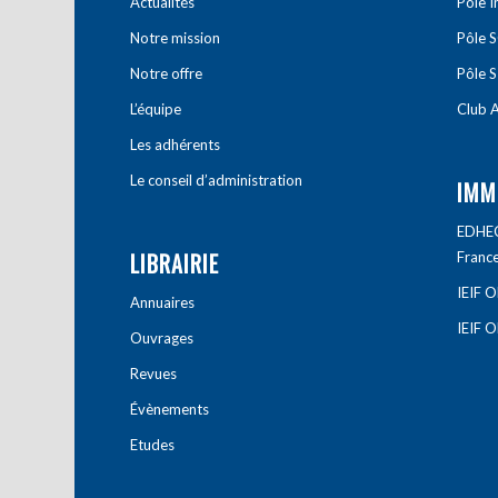
Actualités
Pôle 
Notre mission
Pôle 
Notre offre
Pôle S
L’équipe
Club A
Les adhérents
Le conseil d’administration
IMM
EDHEC 
LIBRAIRIE
Franc
IEIF 
Annuaires
IEIF 
Ouvrages
Revues
Évènements
Etudes