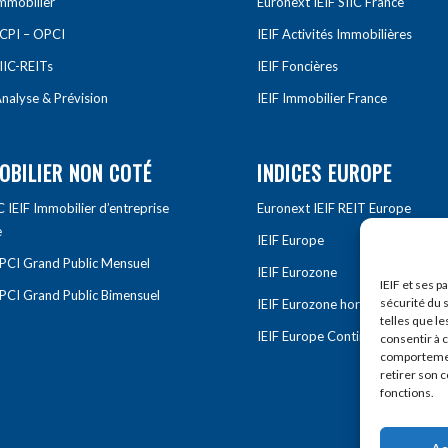
Immobilier
Euronext IEIF SIIC France
SCPI – OPCI
IEIF Activités Immobilières
IIC-REITs
IEIF Foncières
nalyse & Prévision
IEIF Immobilier France
OBILIER NON COTÉ
INDICES EUROPE
IEIF Immobilier d’entreprise
Euronext IEIF REIT Europe
e
IEIF Europe
OPCI Grand Public Mensuel
IEIF Eurozone
IEIF et ses p
OPCI Grand Public Bimensuel
sécurité du s
IEIF Eurozone hors France
telles que le
IEIF Europe Continentale
consentir à 
comportement
retirer son 
fonctions.