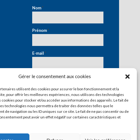
Nom
*
Prénom
*
E-mail
*
Gérer le consentement aux cookies
artenaires utilisent des cookies pour assurer le bon fonctionnement et la
ite, pour offrir les meilleures expériences, nous utilisons des technologies
s cookies pour stocker et/ou accéder aux informations des appareils. Le fait de
ces technologies nous permettra de traiter des données telles que le
 de navigation ou les ID uniques sur ce site. Le fait de ne pas consentir ou de
consentement peut avoir un effet négatif sur certaines caractéristiques et