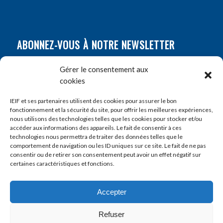
ABONNEZ-VOUS À NOTRE NEWSLETTER
Nom
*
Gérer le consentement aux
cookies
Prénom
*
IEIF et ses partenaires utilisent des cookies pour assurer le bon
fonctionnement et la sécurité du site, pour offrir les meilleures expériences,
nous utilisons des technologies telles que les cookies pour stocker et/ou
accéder aux informations des appareils. Le fait de consentir à ces
E-mail
*
technologies nous permettra de traiter des données telles que le
comportement de navigation ou les ID uniques sur ce site. Le fait de ne pas
consentir ou de retirer son consentement peut avoir un effet négatif sur
certaines caractéristiques et fonctions.
Accepter
Refuser