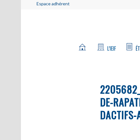
Espace adhérent
L’IEIF
ÉT
2205682_
DE-RAPAT
DACTIFS-