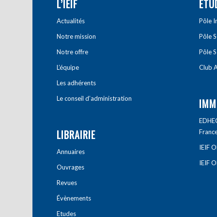
L’IEIF
ETU
Actualités
Pôle 
Notre mission
Pôle 
Notre offre
Pôle S
L’équipe
Club A
Les adhérents
Le conseil d’administration
IMM
EDHEC 
LIBRAIRIE
Franc
IEIF 
Annuaires
IEIF 
Ouvrages
Revues
Évènements
Etudes