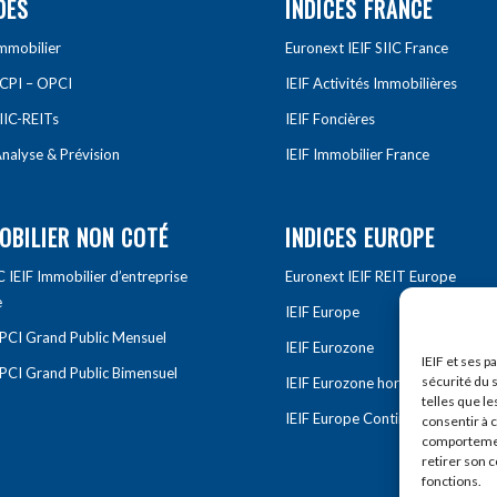
DES
INDICES FRANCE
Immobilier
Euronext IEIF SIIC France
SCPI – OPCI
IEIF Activités Immobilières
IIC-REITs
IEIF Foncières
nalyse & Prévision
IEIF Immobilier France
OBILIER NON COTÉ
INDICES EUROPE
IEIF Immobilier d’entreprise
Euronext IEIF REIT Europe
e
IEIF Europe
OPCI Grand Public Mensuel
IEIF Eurozone
IEIF et ses p
OPCI Grand Public Bimensuel
sécurité du s
IEIF Eurozone hors France
telles que le
IEIF Europe Continentale
consentir à 
comportement
retirer son 
fonctions.