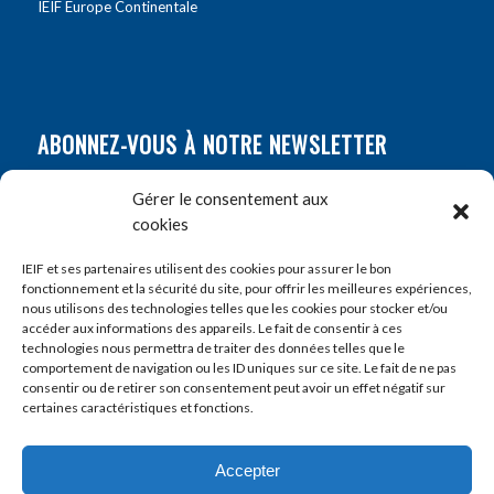
IEIF Europe Continentale
ABONNEZ-VOUS À NOTRE NEWSLETTER
Nom
*
Gérer le consentement aux
cookies
Prénom
*
IEIF et ses partenaires utilisent des cookies pour assurer le bon
fonctionnement et la sécurité du site, pour offrir les meilleures expériences,
nous utilisons des technologies telles que les cookies pour stocker et/ou
accéder aux informations des appareils. Le fait de consentir à ces
E-mail
*
technologies nous permettra de traiter des données telles que le
comportement de navigation ou les ID uniques sur ce site. Le fait de ne pas
consentir ou de retirer son consentement peut avoir un effet négatif sur
certaines caractéristiques et fonctions.
Accepter