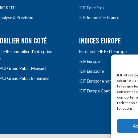
IIC-REITs
IEIF Foncières
nalyse & Prévision
IEIF Immobilier France
OBILIER NON COTÉ
INDICES EUROPE
IEIF Immobilier d’entreprise
Euronext IEIF REIT Europe
e
IEIF Europe
OPCI Grand Public Mensuel
IEIF Eurozone
IEIF et ses p
OPCI Grand Public Bimensuel
sécurité du s
IEIF Eurozone hors France
telles que le
IEIF Europe Continentale
consentir à 
comportement
retirer son 
fonctions.
Ac