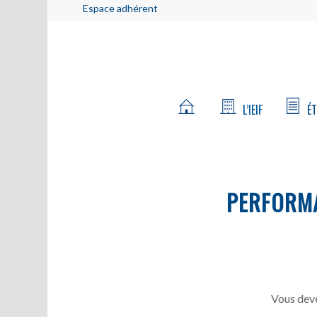
Espace adhérent
L’IEIF
ÉT
PERFORM
Vous deve