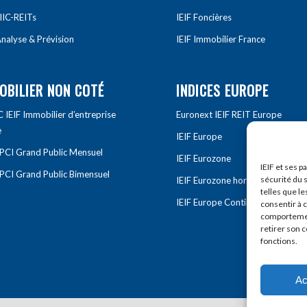
IIC-REITs
IEIF Foncières
nalyse & Prévision
IEIF Immobilier France
OBILIER NON COTÉ
INDICES EUROPE
IEIF Immobilier d’entreprise
Euronext IEIF REIT Europe
e
IEIF Europe
OPCI Grand Public Mensuel
IEIF Eurozone
IEIF et ses p
OPCI Grand Public Bimensuel
sécurité du s
IEIF Eurozone hors France
telles que le
IEIF Europe Continentale
consentir à 
comportement
retirer son 
fonctions.
Ac