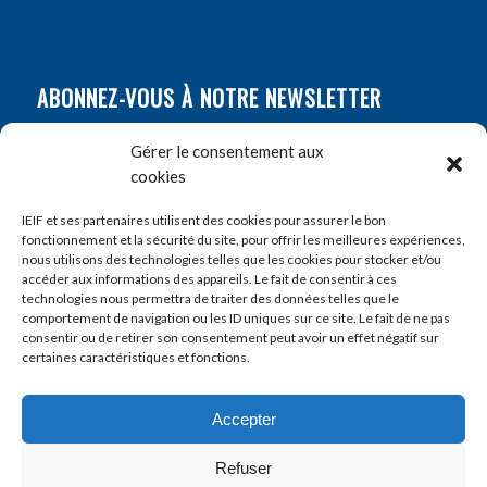
ABONNEZ-VOUS À NOTRE NEWSLETTER
Nom
*
Gérer le consentement aux
cookies
Prénom
*
IEIF et ses partenaires utilisent des cookies pour assurer le bon
fonctionnement et la sécurité du site, pour offrir les meilleures expériences,
nous utilisons des technologies telles que les cookies pour stocker et/ou
accéder aux informations des appareils. Le fait de consentir à ces
E-mail
*
technologies nous permettra de traiter des données telles que le
comportement de navigation ou les ID uniques sur ce site. Le fait de ne pas
consentir ou de retirer son consentement peut avoir un effet négatif sur
certaines caractéristiques et fonctions.
Accepter
Refuser