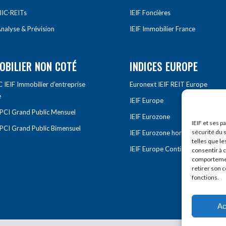
IIC-REITs
IEIF Foncières
nalyse & Prévision
IEIF Immobilier France
OBILIER NON COTÉ
INDICES EUROPE
IEIF Immobilier d’entreprise
Euronext IEIF REIT Europe
e
IEIF Europe
OPCI Grand Public Mensuel
IEIF Eurozone
IEIF et ses p
OPCI Grand Public Bimensuel
sécurité du s
IEIF Eurozone hors France
telles que le
IEIF Europe Continentale
consentir à 
comportement
retirer son 
fonctions.
Ac