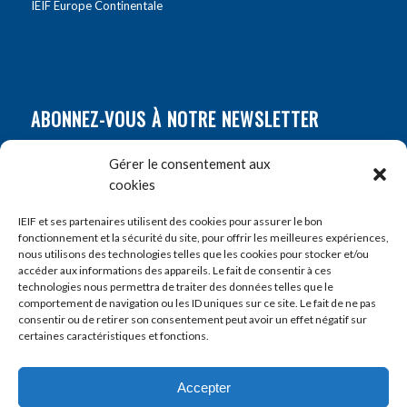
IEIF Europe Continentale
ABONNEZ-VOUS À NOTRE NEWSLETTER
Nom
*
Gérer le consentement aux
cookies
Prénom
*
IEIF et ses partenaires utilisent des cookies pour assurer le bon
fonctionnement et la sécurité du site, pour offrir les meilleures expériences,
nous utilisons des technologies telles que les cookies pour stocker et/ou
accéder aux informations des appareils. Le fait de consentir à ces
E-mail
*
technologies nous permettra de traiter des données telles que le
comportement de navigation ou les ID uniques sur ce site. Le fait de ne pas
consentir ou de retirer son consentement peut avoir un effet négatif sur
certaines caractéristiques et fonctions.
Accepter