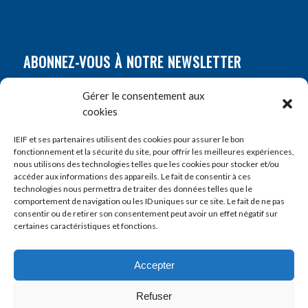
ABONNEZ-VOUS À NOTRE NEWSLETTER
Nom
*
Gérer le consentement aux
cookies
Prénom
*
IEIF et ses partenaires utilisent des cookies pour assurer le bon
fonctionnement et la sécurité du site, pour offrir les meilleures expériences,
nous utilisons des technologies telles que les cookies pour stocker et/ou
accéder aux informations des appareils. Le fait de consentir à ces
E-mail
*
technologies nous permettra de traiter des données telles que le
comportement de navigation ou les ID uniques sur ce site. Le fait de ne pas
consentir ou de retirer son consentement peut avoir un effet négatif sur
certaines caractéristiques et fonctions.
Accepter
Refuser