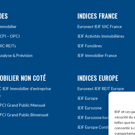
DES
INDICES FRANCE
Immobilier
Euronext IEIF SIIC France
SCPI – OPCI
IEIF Activités Immobilières
IIC-REITs
IEIF Foncières
nalyse & Prévision
IEIF Immobilier France
OBILIER NON COTÉ
INDICES EUROPE
IEIF Immobilier d’entreprise
Euronext IEIF REIT Europe
e
IEIF Europe
OPCI Grand Public Mensuel
IEIF Eurozone
IEIF et ses p
OPCI Grand Public Bimensuel
sécurité du s
IEIF Eurozone hors France
telles que le
IEIF Europe Continentale
consentir à 
comportement