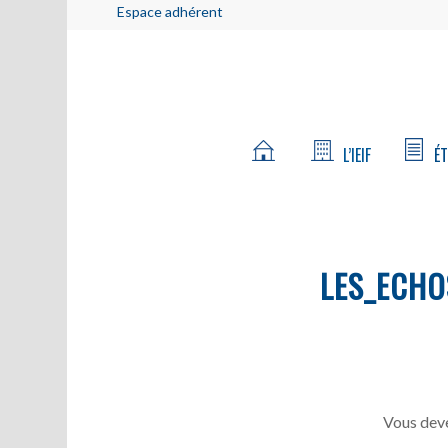
Espace adhérent
L’IEIF
ÉT
LES_ECHO
Vous deve