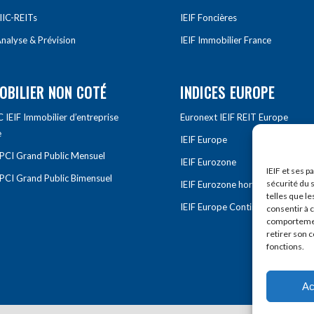
IIC-REITs
IEIF Foncières
nalyse & Prévision
IEIF Immobilier France
OBILIER NON COTÉ
INDICES EUROPE
IEIF Immobilier d’entreprise
Euronext IEIF REIT Europe
e
IEIF Europe
OPCI Grand Public Mensuel
IEIF Eurozone
IEIF et ses p
OPCI Grand Public Bimensuel
sécurité du s
IEIF Eurozone hors France
telles que le
IEIF Europe Continentale
consentir à 
comportement
retirer son 
fonctions.
Ac