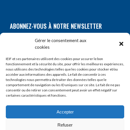
ABONNEZ-VOUS À NOTRE NEWSLETTER
Nom
*
Gérer le consentement aux
cookies
Prénom
*
IEIF et ses partenaires utilisent des cookies pour assurer le bon
fonctionnement et la sécurité du site, pour offrir les meilleures expériences,
nous utilisons des technologies telles que les cookies pour stocker et/ou
accéder aux informations des appareils. Le fait de consentir à ces
E-mail
*
technologies nous permettra de traiter des données telles que le
comportement de navigation ou les ID uniques sur ce site. Le fait de ne pas
consentir ou de retirer son consentement peut avoir un effet négatif sur
certaines caractéristiques et fonctions.
Accepter
Refuser