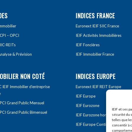
DES
INDICES FRANCE
Immobilier
Euronext IEIF SIIC France
SCPI – OPCI
IEIF Activités Immobilières
IIC-REITs
IEIF Foncières
nalyse & Prévision
IEIF Immobilier France
OBILIER NON COTÉ
INDICES EUROPE
IEIF Immobilier d’entreprise
Euronext IEIF REIT Europe
e
IEIF Europe
OPCI Grand Public Mensuel
IEIF Eurozone
IEIF et ses p
OPCI Grand Public Bimensuel
sécurité du s
IEIF Eurozone hors France
telles que le
IEIF Europe Continentale
consentir à 
comportement