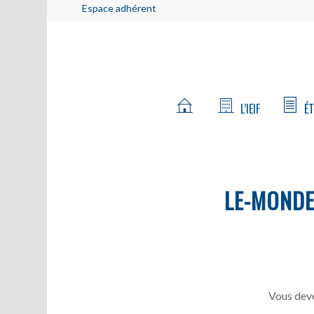
Espace adhérent
L’IEIF
ÉT
LE-MOND
Vous deve