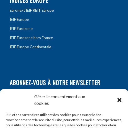
INDICES EUROPE
Euronext IEIF REIT Europe
IEIF Europe
IEIF Eurozone
IEIF Eurozone hors France
IEIF Europe Continentale
ABONNEZ-VOUS À NOTRE NEWSLETTER
Nom
*
Gérer le consentement aux
cookies
Prénom
*
IEIF et ses partenaires utilisent des cookies pour assurer le bon
fonctionnement et la sécurité du site, pour offrir les meilleures expériences,
nous utilisons des technologies telles que les cookies pour stocker et/ou