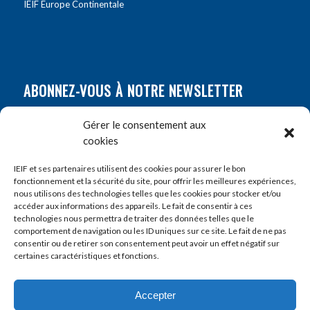
IEIF Europe Continentale
ABONNEZ-VOUS À NOTRE NEWSLETTER
Nom
*
Gérer le consentement aux
cookies
Prénom
*
IEIF et ses partenaires utilisent des cookies pour assurer le bon
fonctionnement et la sécurité du site, pour offrir les meilleures expériences,
nous utilisons des technologies telles que les cookies pour stocker et/ou
accéder aux informations des appareils. Le fait de consentir à ces
E-mail
*
technologies nous permettra de traiter des données telles que le
comportement de navigation ou les ID uniques sur ce site. Le fait de ne pas
consentir ou de retirer son consentement peut avoir un effet négatif sur
certaines caractéristiques et fonctions.
Accepter