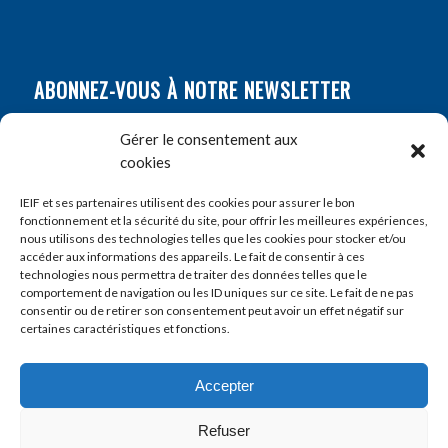
ABONNEZ-VOUS À NOTRE NEWSLETTER
Nom
*
Gérer le consentement aux
cookies
Prénom
*
IEIF et ses partenaires utilisent des cookies pour assurer le bon
fonctionnement et la sécurité du site, pour offrir les meilleures expériences,
nous utilisons des technologies telles que les cookies pour stocker et/ou
accéder aux informations des appareils. Le fait de consentir à ces
E-mail
*
technologies nous permettra de traiter des données telles que le
comportement de navigation ou les ID uniques sur ce site. Le fait de ne pas
consentir ou de retirer son consentement peut avoir un effet négatif sur
certaines caractéristiques et fonctions.
Accepter
Refuser