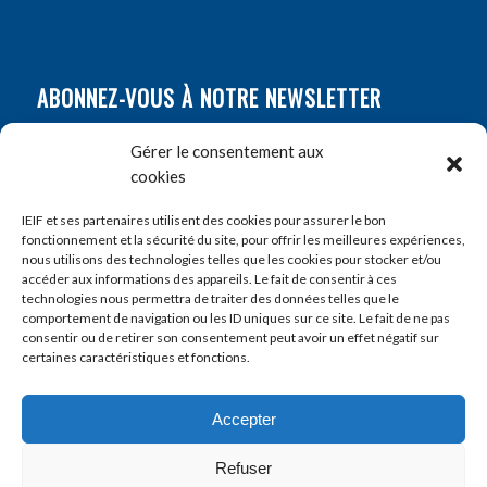
ABONNEZ-VOUS À NOTRE NEWSLETTER
Nom
*
Gérer le consentement aux
cookies
Prénom
*
IEIF et ses partenaires utilisent des cookies pour assurer le bon
fonctionnement et la sécurité du site, pour offrir les meilleures expériences,
nous utilisons des technologies telles que les cookies pour stocker et/ou
accéder aux informations des appareils. Le fait de consentir à ces
E-mail
*
technologies nous permettra de traiter des données telles que le
comportement de navigation ou les ID uniques sur ce site. Le fait de ne pas
consentir ou de retirer son consentement peut avoir un effet négatif sur
certaines caractéristiques et fonctions.
Accepter
Refuser