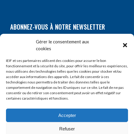
ABONNEZ-VOUS À NOTRE NEWSLETTER
Nom
*
Gérer le consentement aux
cookies
Prénom
*
IEIF et ses partenaires utilisent des cookies pour assurer le bon
fonctionnement et la sécurité du site, pour offrir les meilleures expériences,
nous utilisons des technologies telles que les cookies pour stocker et/ou
accéder aux informations des appareils. Le fait de consentir à ces
E-mail
*
technologies nous permettra de traiter des données telles que le
comportement de navigation ou les ID uniques sur ce site. Le fait de ne pas
consentir ou de retirer son consentement peut avoir un effet négatif sur
certaines caractéristiques et fonctions.
Accepter
Refuser