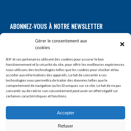
ABONNEZ-VOUS À NOTRE NEWSLETTER
Nom
*
Gérer le consentement aux
cookies
Prénom
*
IEIF et ses partenaires utilisent des cookies pour assurer le bon
fonctionnement et la sécurité du site, pour offrir les meilleures expériences,
nous utilisons des technologies telles que les cookies pour stocker et/ou
accéder aux informations des appareils. Le fait de consentir à ces
E-mail
*
technologies nous permettra de traiter des données telles que le
comportement de navigation ou les ID uniques sur ce site. Le fait de ne pas
consentir ou de retirer son consentement peut avoir un effet négatif sur
certaines caractéristiques et fonctions.
Accepter
Refuser