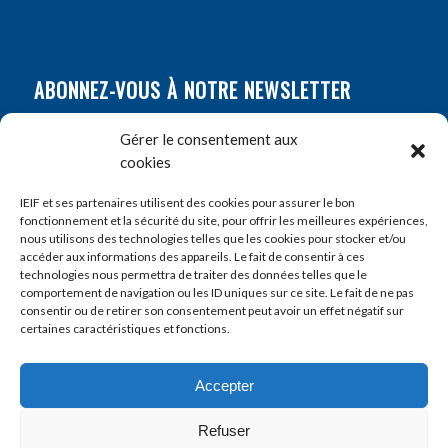
ABONNEZ-VOUS À NOTRE NEWSLETTER
Nom
*
Gérer le consentement aux
cookies
Prénom
*
IEIF et ses partenaires utilisent des cookies pour assurer le bon
fonctionnement et la sécurité du site, pour offrir les meilleures expériences,
nous utilisons des technologies telles que les cookies pour stocker et/ou
accéder aux informations des appareils. Le fait de consentir à ces
E-mail
*
technologies nous permettra de traiter des données telles que le
comportement de navigation ou les ID uniques sur ce site. Le fait de ne pas
consentir ou de retirer son consentement peut avoir un effet négatif sur
certaines caractéristiques et fonctions.
Accepter
Refuser