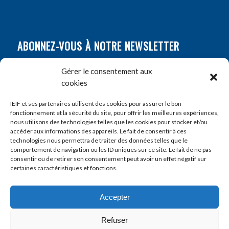
ABONNEZ-VOUS À NOTRE NEWSLETTER
Nom
*
Gérer le consentement aux
cookies
Prénom
*
IEIF et ses partenaires utilisent des cookies pour assurer le bon
fonctionnement et la sécurité du site, pour offrir les meilleures expériences,
nous utilisons des technologies telles que les cookies pour stocker et/ou
accéder aux informations des appareils. Le fait de consentir à ces
E-mail
*
technologies nous permettra de traiter des données telles que le
comportement de navigation ou les ID uniques sur ce site. Le fait de ne pas
consentir ou de retirer son consentement peut avoir un effet négatif sur
certaines caractéristiques et fonctions.
Accepter
Refuser