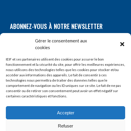
ABONNEZ-VOUS À NOTRE NEWSLETTER
Nom
*
Gérer le consentement aux
cookies
Prénom
*
IEIF et ses partenaires utilisent des cookies pour assurer le bon
fonctionnement et la sécurité du site, pour offrir les meilleures expériences,
nous utilisons des technologies telles que les cookies pour stocker et/ou
accéder aux informations des appareils. Le fait de consentir à ces
E-mail
*
technologies nous permettra de traiter des données telles que le
comportement de navigation ou les ID uniques sur ce site. Le fait de ne pas
consentir ou de retirer son consentement peut avoir un effet négatif sur
certaines caractéristiques et fonctions.
Accepter
Refuser