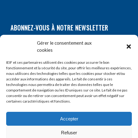
ABONNEZ-VOUS À NOTRE NEWSLETTER
Nom
*
Gérer le consentement aux
cookies
Prénom
*
IEIF et ses partenaires utilisent des cookies pour assurer le bon
fonctionnement et la sécurité du site, pour offrir les meilleures expériences,
nous utilisons des technologies telles que les cookies pour stocker et/ou
accéder aux informations des appareils. Le fait de consentir à ces
E-mail
*
technologies nous permettra de traiter des données telles que le
comportement de navigation ou les ID uniques sur ce site. Le fait de ne pas
consentir ou de retirer son consentement peut avoir un effet négatif sur
certaines caractéristiques et fonctions.
Accepter
Refuser