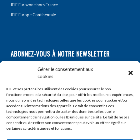
IEIF Eurozone hors France
IEIF Europe Continentale
ABONNEZ-VOUS À NOTRE NEWSLETTER
Nom
*
Gérer le consentement aux
cookies
Prénom
*
IEIF et ses partenaires utilisent des cookies pour assurer le bon
fonctionnement et la sécurité du site, pour offrir les meilleures expériences,
nous utilisons des technologies telles que les cookies pour stocker et/ou
accéder aux informations des appareils. Le fait de consentir à ces
E-mail
*
technologies nous permettra de traiter des données telles que le
comportement de navigation ou les ID uniques sur ce site. Le fait de ne pas
consentir ou de retirer son consentement peut avoir un effet négatif sur
certaines caractéristiques et fonctions.