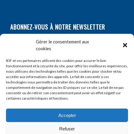
ABONNEZ-VOUS À NOTRE NEWSLETTER
Nom
*
Gérer le consentement aux
cookies
Prénom
*
IEIF et ses partenaires utilisent des cookies pour assurer le bon
fonctionnement et la sécurité du site, pour offrir les meilleures expériences,
nous utilisons des technologies telles que les cookies pour stocker et/ou
accéder aux informations des appareils. Le fait de consentir à ces
E-mail
*
technologies nous permettra de traiter des données telles que le
comportement de navigation ou les ID uniques sur ce site. Le fait de ne pas
consentir ou de retirer son consentement peut avoir un effet négatif sur
certaines caractéristiques et fonctions.
Accepter
Refuser