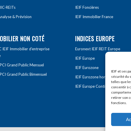
IIC-REITs
IEIF Foncières
nalyse & Prévision
IEIF Immobilier France
OBILIER NON COTÉ
INDICES EUROPE
IEIF Immobilier d’entreprise
Euronext IEIF REIT Europe
e
IEIF Europe
OPCI Grand Public Mensuel
IEIF Eurozone
IEIF et ses p
OPCI Grand Public Bimensuel
sécurité du s
IEIF Eurozone hors France
telles que le
IEIF Europe Continentale
consentir à 
comportement
retirer son 
fonctions.
Ac