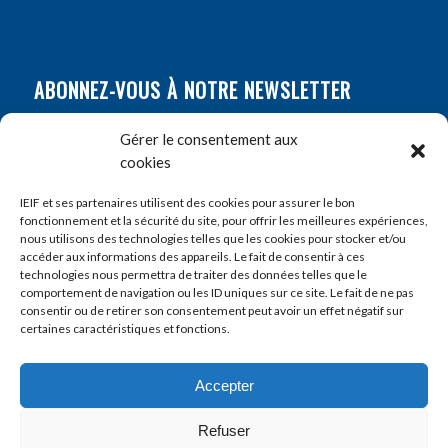
ABONNEZ-VOUS À NOTRE NEWSLETTER
Nom
*
Gérer le consentement aux
cookies
Prénom
*
IEIF et ses partenaires utilisent des cookies pour assurer le bon
fonctionnement et la sécurité du site, pour offrir les meilleures expériences,
nous utilisons des technologies telles que les cookies pour stocker et/ou
accéder aux informations des appareils. Le fait de consentir à ces
E-mail
*
technologies nous permettra de traiter des données telles que le
comportement de navigation ou les ID uniques sur ce site. Le fait de ne pas
consentir ou de retirer son consentement peut avoir un effet négatif sur
certaines caractéristiques et fonctions.
Accepter
Refuser