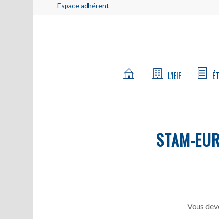
Espace adhérent
L’IEIF
ÉT
STAM-EU
Vous deve