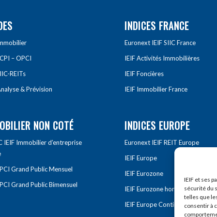
DES
INDICES FRANCE
Immobilier
Euronext IEIF SIIC France
SCPI – OPCI
IEIF Activités Immobilières
IIC-REITs
IEIF Foncières
nalyse & Prévision
IEIF Immobilier France
OBILIER NON COTÉ
INDICES EUROPE
IEIF Immobilier d’entreprise
Euronext IEIF REIT Europe
e
IEIF Europe
OPCI Grand Public Mensuel
IEIF Eurozone
IEIF et ses p
OPCI Grand Public Bimensuel
sécurité du s
IEIF Eurozone hors France
telles que le
IEIF Europe Continentale
consentir à 
comportement