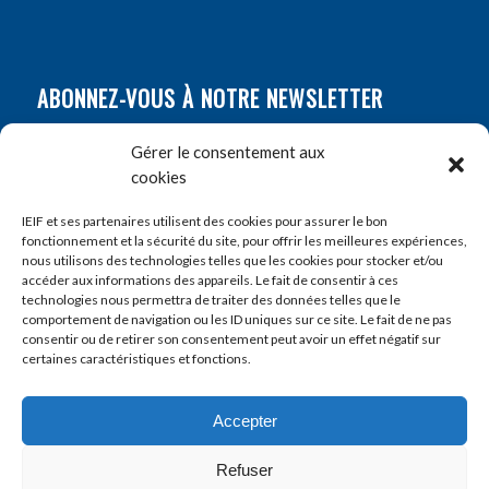
ABONNEZ-VOUS À NOTRE NEWSLETTER
Nom
*
Gérer le consentement aux
cookies
Prénom
*
IEIF et ses partenaires utilisent des cookies pour assurer le bon
fonctionnement et la sécurité du site, pour offrir les meilleures expériences,
nous utilisons des technologies telles que les cookies pour stocker et/ou
accéder aux informations des appareils. Le fait de consentir à ces
E-mail
*
technologies nous permettra de traiter des données telles que le
comportement de navigation ou les ID uniques sur ce site. Le fait de ne pas
consentir ou de retirer son consentement peut avoir un effet négatif sur
certaines caractéristiques et fonctions.
Accepter
Refuser