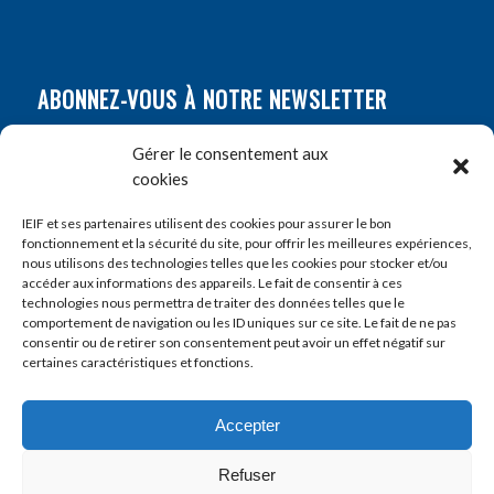
ABONNEZ-VOUS À NOTRE NEWSLETTER
Nom
*
Gérer le consentement aux
cookies
Prénom
*
IEIF et ses partenaires utilisent des cookies pour assurer le bon
fonctionnement et la sécurité du site, pour offrir les meilleures expériences,
nous utilisons des technologies telles que les cookies pour stocker et/ou
accéder aux informations des appareils. Le fait de consentir à ces
E-mail
*
technologies nous permettra de traiter des données telles que le
comportement de navigation ou les ID uniques sur ce site. Le fait de ne pas
consentir ou de retirer son consentement peut avoir un effet négatif sur
certaines caractéristiques et fonctions.
Accepter
Refuser